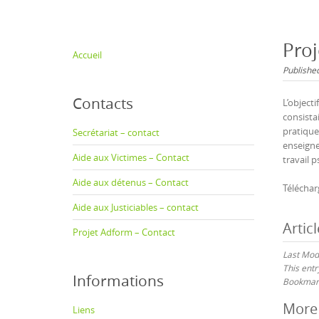
content
Proj
Accueil
Publishe
Contacts
L’objecti
consista
pratique
Secrétariat – contact
enseigne
Aide aux Victimes – Contact
travail p
Aide aux détenus – Contact
Téléchar
Aide aux Justiciables – contact
Artic
Projet Adform – Contact
Last Mod
This ent
Informations
Bookmark
Pos
More 
Liens