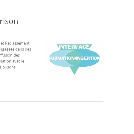
prison
e et Reclassement
 engagées dans des
iffusion des
lation avec le
s prisons.