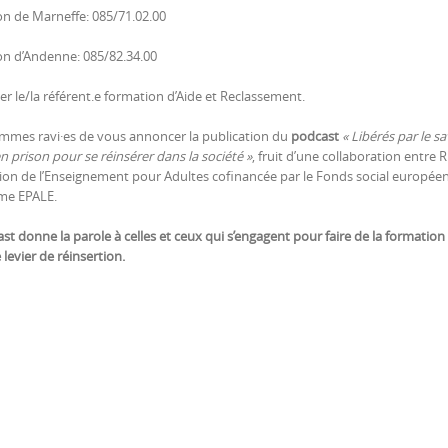
son de Marneffe: 085/71.02.00
son d’Andenne: 085/82.34.00
 le/la référent.e formation d’Aide et Reclassement.
mes ravi·es de vous annoncer la publication du
podcast
« Libérés par le sa
n prison pour se réinsérer dans la société »
, fruit d’une collaboration entre
ion de l’Enseignement pour Adultes cofinancée par le Fonds social européen 
me EPALE.
st donne la parole à celles et ceux qui s’engagent pour faire de la formation
 levier de réinsertion.