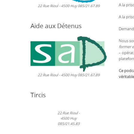
A la pri
22 Rue Rioul - 4500 Huy 085/21.67.89
A la pri
Aide aux Détenus
Demander
Nous som
former e
– opérat
platefor
Ce podca
22 Rue Rioul - 4500 Huy 085/21.67.89
véritable
Tircis
22 Rue Rioul -
4500 Huy
085/21.45.83