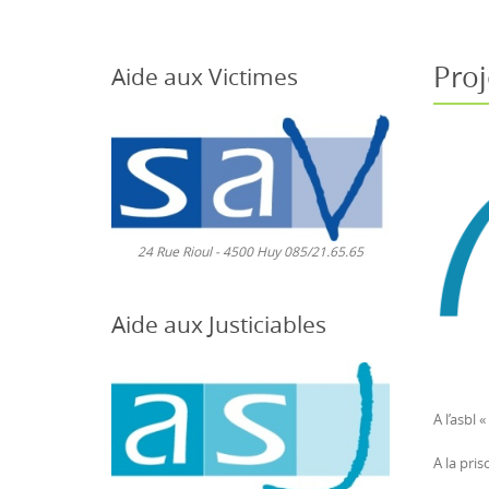
content
Pro
Aide aux Victimes
24 Rue Rioul - 4500 Huy 085/21.65.65
Aide aux Justiciables
A l’asbl
A la pri