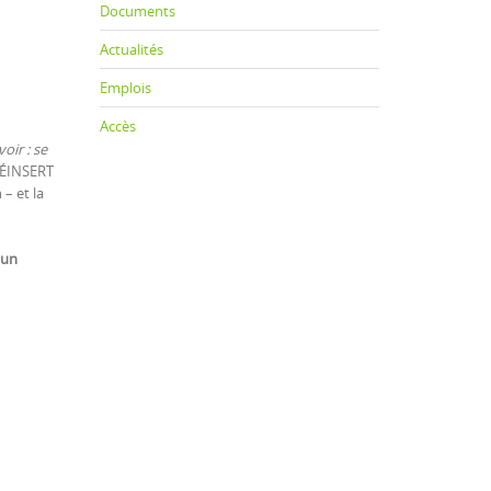
Documents
Actualités
Emplois
Accès
voir : se
 RÉINSERT
– et la
 un